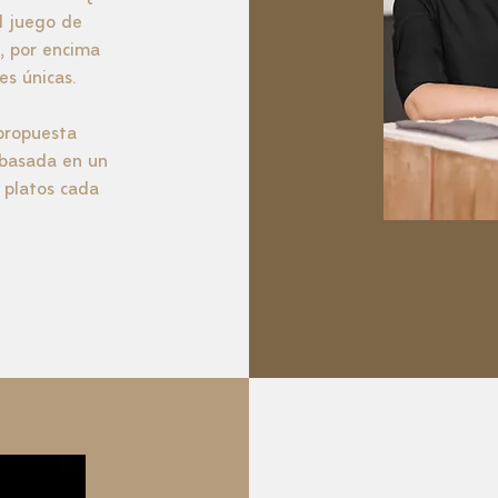
l juego de
, por encima
es únicas.
 propuesta
 basada en un
 platos cada