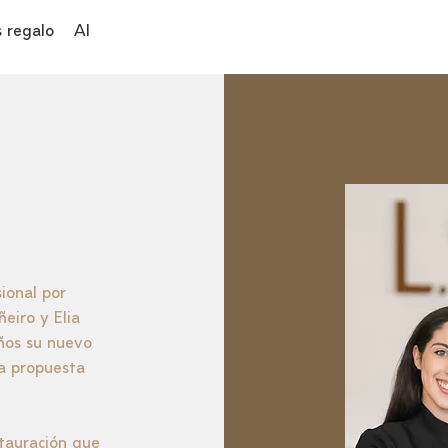
 regalo
Alojamiento
ional por
eiro y Elia
ños su nuevo
a propuesta
stauración que