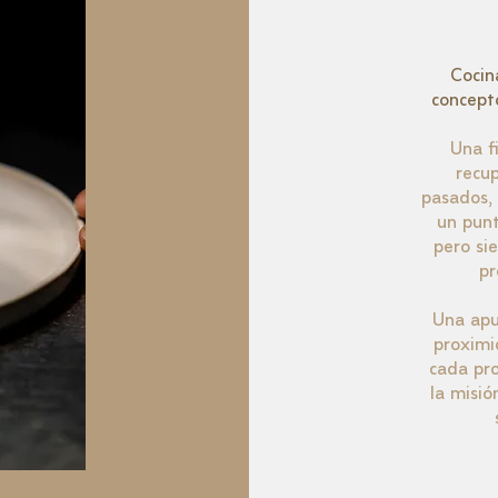
Cocin
concept
Una f
recu
pasados,
un punt
pero si
pr
Una apu
proximi
cada pr
la misi